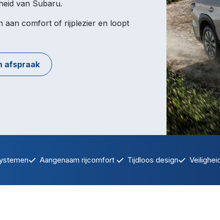
heid van Subaru.
 aan comfort of rijplezier en loopt
 afspraak
systemen
Aangenaam rijcomfort
Tijdloos design
Veilighei