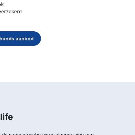
iek
 verzekerd
hands aanbod
life
t de symmetrische vierwielaandrijving van