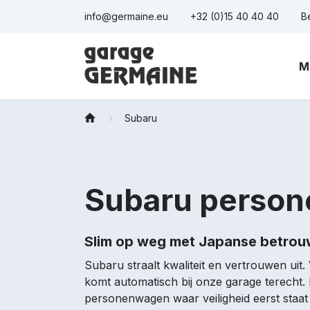
Naar inhoud
info@germaine.eu
+32 (0)15 40 40 40
B
M
Subaru
Subaru perso
Slim op weg met Japanse betro
Subaru straalt kwaliteit en vertrouwen uit. 
komt automatisch bij onze garage terecht.
personenwagen waar veiligheid eerst staat