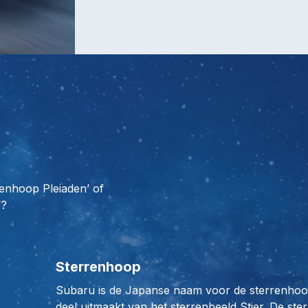
renhoop Pleiaden’ of
’?
Sterrenhoop
Subaru is de Japanse naam voor de sterrenhoop
deel uitmaakt van het sterrenbeeld Stier. De ster