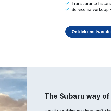
Transparante histor
Service na verkoop
Ontdek ons tweede
The Subaru way of 
Hou jij van rijden met karakter? Me