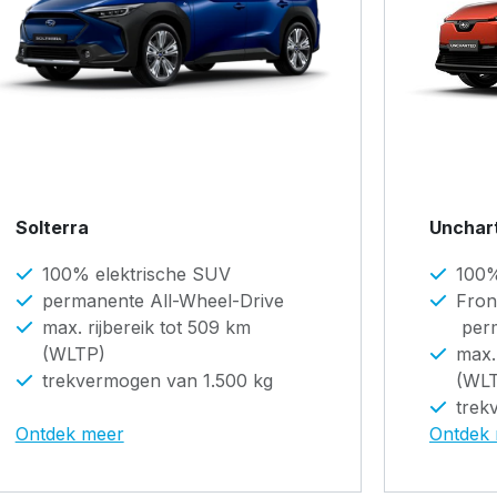
Solterra
Unchar
100% elektrische SUV
100%
permanente All-Wheel-Drive
Fron
max. rijbereik tot 509 km
perm
(WLTP)
max.
trekvermogen van 1.500 kg
(WL
trek
Ontdek meer
Ontdek