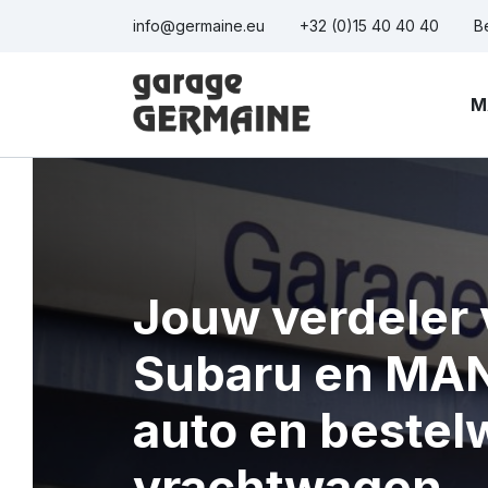
Naar inhoud
info@germaine.eu
+32 (0)15 40 40 40
B
M
Jouw verdeler
Subaru en MAN
auto en bestel
vrachtwagen.