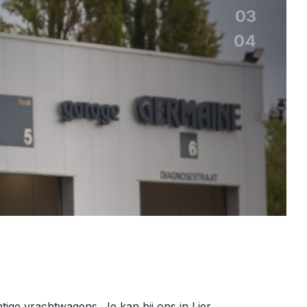
03
04
ige vrachtwagens. Je kan bij ons in Lier