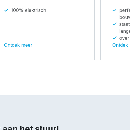
100% elektrisch
perf
bouw
staat
lang
overz
Ontdek meer
Ontdek
 aan het stuur!