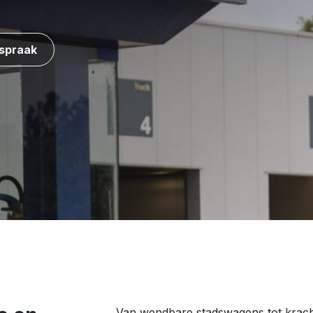
fspraak
Van wendbare stadswagens tot kracht