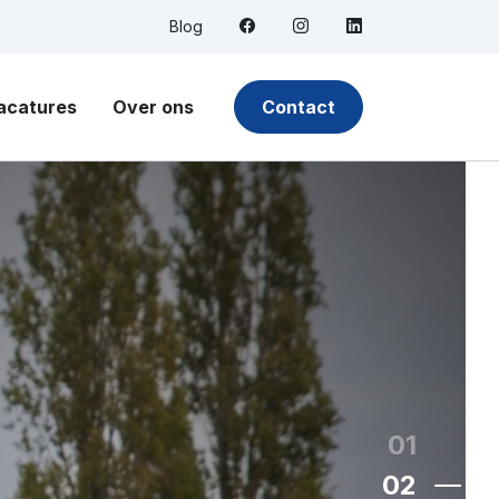
Facebook
Instagram
LinkedIn
Blog
acatures
Over ons
Contact
01
02